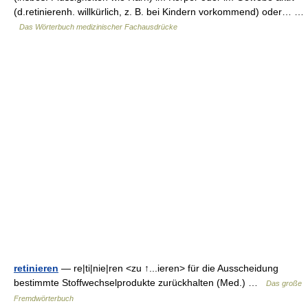
(d.retinierenh. willkürlich, z. B. bei Kindern vorkommend) oder… …
Das Wörterbuch medizinischer Fachausdrücke
retinieren
— re|ti|nie|ren <zu ↑...ieren> für die Ausscheidung
bestimmte Stoffwechselprodukte zurückhalten (Med.) …
Das große
Fremdwörterbuch