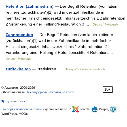
Retention (Zahnmedizin)
— Der Begriff Retention (von latein:
retinere „zurückhalten“)[1] wird in der Zahnheilkunde in
mehrfacher Hinsicht eingesetzt: Inhaltsverzeichnis 1 Zahnretention
2 Verankerung einer Füllung/Restauration 3 …
Deutsch Wikipedia
Zahnretention
— Der Begriff Retention (von latein: retinere
„zurückhalten“)[1] wird in der Zahnheilkunde in mehrfacher
Hinsicht eingesetzt: Inhaltsverzeichnis 1 Zahnretention 2
Verankerung einer Füllung 3 Retentionsstifte 4 Retentions …
Deutsch Wikipedia
zurückhalten
— ↑retinieren …
Das große Fremdwörterbuch
© Академик, 2000-2026
18+
Обратная связь:
Техподдержка
,
Реклама на сайте
👣 Путешествия
Экспорт словарей на сайты
, сделанные на PHP,
Joomla,
Drupal,
WordPress, MODx.