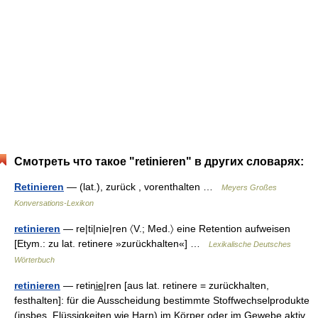
Смотреть что такое "retinieren" в других словарях:
Retinieren
— (lat.), zurück , vorenthalten …
Meyers Großes
Konversations-Lexikon
retinieren
— re|ti|nie|ren 〈V.; Med.〉 eine Retention aufweisen
[Etym.: zu lat. retinere »zurückhalten«] …
Lexikalische Deutsches
Wörterbuch
retinieren
— retini̲e̲|ren [aus lat. retinere = zurückhalten,
festhalten]: für die Ausscheidung bestimmte Stoffwechselprodukte
(insbes. Flüssigkeiten wie Harn) im Körper oder im Gewebe aktiv